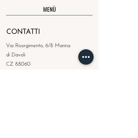
MENÙ
CONTATTI
Via Risorgimento, 6/8 Marina
di Davoli
CZ 88060
curaristorante@hotmail.co
m
Merc - Lun: cena
Dom: pranzo/cena
Mar: riposo