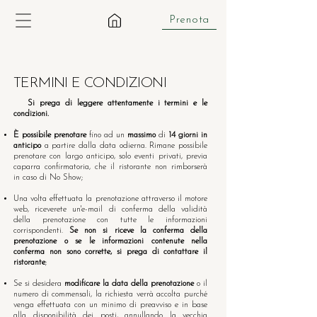
Prenota
TERMINI E CONDIZIONI
Si prega di leggere attentamente i termini e le
condizioni.
È possibile prenotare
fino ad un
massimo
di
14 giorni in
anticipo
a partire dalla data odierna. Rimane possibile
prenotare con largo anticipo, solo eventi privati, previa
caparra confirmatoria, che il ristorante non rimborserà
in caso di No Show;
Una volta effettuata la prenotazione attraverso il motore
web, riceverete un'e-mail di conferma della validità
della prenotazione con tutte le informazioni
corrispondenti.
Se non si riceve la conferma della
prenotazione o se le informazioni contenute nella
conferma non sono corrette, si prega di contattare il
ristorante
;
Se si desidera
modificare la data della prenotazione
o il
numero di commensali, la richiesta verrà accolta purché
venga effettuata con un minimo di preavviso e in base
alla disponibilità dei posti, annullando la vecchia