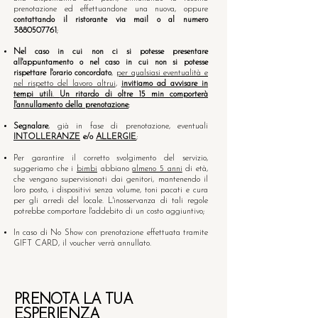
prenotazione ed effettuandone una nuova, oppure
contattando il ristorante via mail o al numero
3880507761
;
Nel caso in cui non ci si potesse presentare
all'appuntamento o nel caso in cui non si potesse
rispettare l'orario concordato
,
per qualsiasi eventualità e
nel rispetto del lavoro altrui
,
invitiamo ad avvisare in
tempi utili
.
Un ritardo di oltre 15 min comporterà
l'annullamento della prenotazione
;​​
Segnalare
, già in fase di prenotazione, eventuali
INTOLLERANZE
e/o
ALLERGIE
;
Per garantire il corretto svolgimento del servizio,
suggeriamo che i
bimbi
abbiano
almeno 5 anni
di età,
che vengano supervisionati dai genitori, mantenendo il
loro posto, i dispositivi senza volume, toni pacati e cura
per gli arredi del locale. L'inosservanza di tali regole
potrebbe comportare l'addebito di un costo aggiuntivo;
In caso di No Show con prenotazione effettuata tramite
GIFT CARD, il voucher verrà annullato.
PRENOTA LA TUA
ESPERIENZA