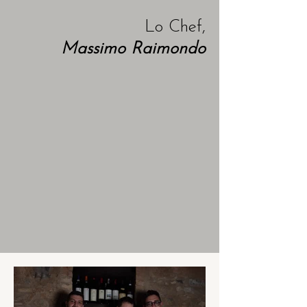
Lo Chef,
Massimo Raimondo