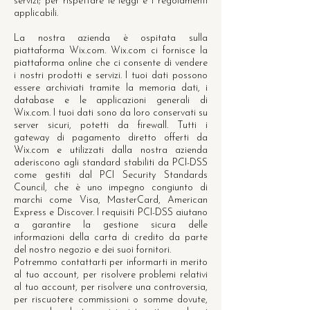
servizi; per rispettare le leggi e i regolamenti
applicabili.
La nostra azienda è ospitata sulla
piattaforma Wix.com. Wix.com ci fornisce la
piattaforma online che ci consente di vendere
i nostri prodotti e servizi. I tuoi dati possono
essere archiviati tramite la memoria dati, i
database e le applicazioni generali di
Wix.com. I tuoi dati sono da loro conservati su
server sicuri, potetti da firewall. Tutti i
gateway di pagamento diretto offerti da
Wix.com e utilizzati dalla nostra azienda
aderiscono agli standard stabiliti da PCI-DSS
come gestiti dal PCI Security Standards
Council, che è uno impegno congiunto di
marchi come Visa, MasterCard, American
Express e Discover. I requisiti PCI-DSS aiutano
a garantire la gestione sicura delle
informazioni della carta di credito da parte
del nostro negozio e dei suoi fornitori.
Potremmo contattarti per informarti in merito
al tuo account, per risolvere problemi relativi
al tuo account, per risolvere una controversia,
per riscuotere commissioni o somme dovute,