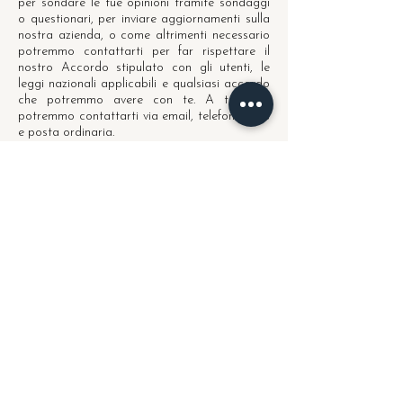
per sondare le tue opinioni tramite sondaggi
o questionari, per inviare aggiornamenti sulla
nostra azienda, o come altrimenti necessario
potremmo contattarti per far rispettare il
nostro Accordo stipulato con gli utenti, le
leggi nazionali applicabili e qualsiasi accordo
che potremmo avere con te. A tal fine,
potremmo contattarti via email, telefono, sms
e posta ordinaria.
Se non desideri che i tuoi dati vengano
elaborati, ti preghiamo di contattarci
all'indirizzo email
curaristorante@hotmail.com
;
Ci riserviamo il diritto di modificare questa
informativa sulla privacy in qualsiasi momento,
quindi ti preghiamo di controllarla
frequentemente. Cambiamenti e chiarimenti
entreranno in vigore immediatamente dopo la
loro pubblicazione sul sito web. Se
apportiamo modifiche sostanziali a questa
informativa, ti notificheremo che è stata
aggiornata, in modo che tu sappia quali
informazioni raccogliamo, come le usiamo e in
quali circostanze le usiamo e/o divulghiamo.
Se desideri accedere, correggere, modificare