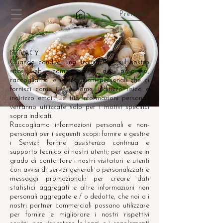
Prenota
PRIVACY
Quando conduci una transazione sul nostro
sito web, come parte del processo,
raccogliamo le informazioni personali che ci
fornisci come il tuo nome, indirizzo fisico e
indirizzo email. Le tue informazioni personali
verranno utilizzate solo per i motivi specifici
sopra indicati.
Raccogliamo informazioni personali e non-
personali per i seguenti scopi: fornire e gestire
i Servizi; fornire assistenza continua e
supporto tecnico ai nostri utenti; per essere in
grado di contattare i nostri visitatori e utenti
con avvisi di servizi generali o personalizzati e
messaggi promozionali; per creare dati
statistici aggregati e altre informazioni non
personali aggregate e / o dedotte, che noi o i
nostri partner commerciali possano utilizzare
per fornire e migliorare i nostri rispettivi