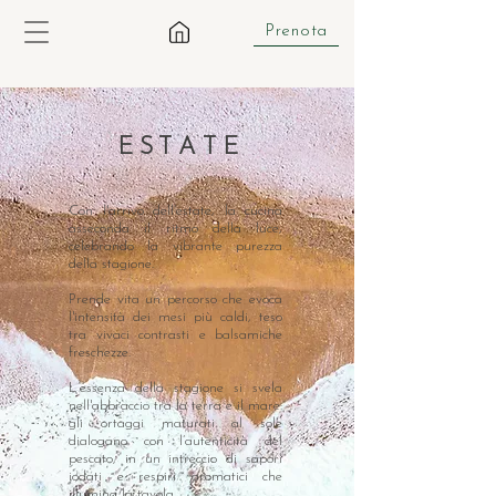
Prenota
E S T A T E
Con l'arrivo dell’estate, la cucina
asseconda il ritmo della luce,
celebrando la vibrante purezza
della stagione.
Prende vita un percorso che evoca
l'intensità dei mesi più caldi, teso
tra vivaci contrasti e balsamiche
freschezze.
L’essenza della stagione si svela
nell'abbraccio tra la terra e il mare:
gli ortaggi maturati al sole
dialogano con l’autenticità del
pescato, in un intreccio di sapori
iodati e respiri aromatici che
illumina la tavola.